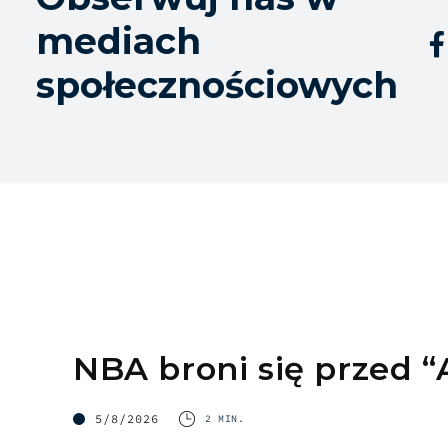
mediach

społecznościowych
NBA broni się przed “
5/8/2026
2 MIN.