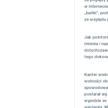
w interneci
„bańki”, po
ze względu 
Jak poinfo
imienia i n
dotychczaso
tego dokona
Kanter wiel
wolności ob
spowodowało
postarał się
wyjedzie ze
więzienia. 