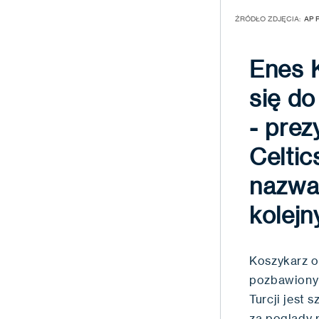
ŹRÓDŁO ZDJĘCIA:
AP 
Enes K
się do
- prez
Celtic
nazwan
kolejn
Koszykarz od
pozbawiony 
Turcji jest 
za poglądy 