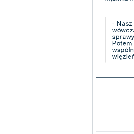
- Nasz
wówcza
sprawy
Potem 
wspóln
więzie