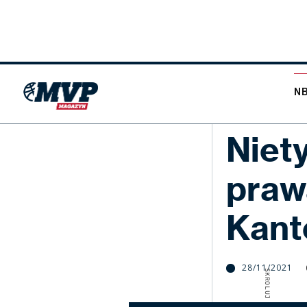
N
NBA
Niet
praw
Kant
28/11/2021
SKROLUJ W DÓŁ