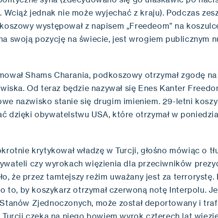
e. Wciąż jednak nie może wyjechać z kraju). Podczas zes
dkoszowy występował z napisem „Freedeom” na koszulce
na swoją pozycję na świecie, jest wrogiem publicznym n
rmował Shams Charania, podkoszowy otrzymał zgodę na
azwiska. Od teraz będzie nazywał się Enes Kanter Freed
we nazwisko stanie się drugim imieniem. 29-letni kosz
ć dzięki obywatelstwu USA, które otrzymał w poniedzia
okrotnie krytykował władzę w Turcji, głośno mówiąc o tł
ywateli czy wyrokach więzienia dla przeciwników prezy
, że przez tamtejszy reżim uważany jest za terrorystę.
 o to, by koszykarz otrzymał czerwoną notę Interpolu. Je
 Stanów Zjednoczonych, może został deportowany i traf
W Turcji czeka na niego bowiem wyrok czterech lat więzi