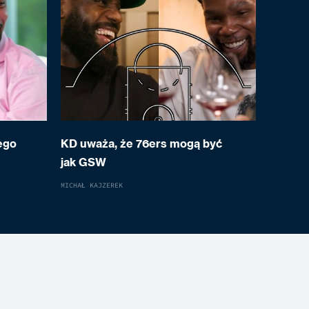
ego
KD uważa, że 76ers mogą być
jak GSW
MICHAŁ KAJZEREK