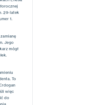
złorocznej
. 29-latek
umer 1.
 zamianę
om. Jego
ykarz mógł
łek.
umieniu
denta. To
 Erdogan
śli więc
ić do
enia.