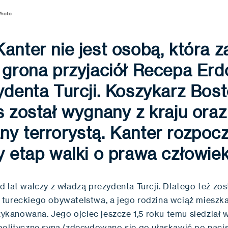
Photo
anter nie jest osobą, która z
 grona przyjaciół Recepa Er
ydenta Turcji. Koszykarz Bos
s został wygnany z kraju oraz
y terrorystą. Kanter rozpoc
y etap walki o prawa człowie
 lat walczy z władzą prezydenta Turcji. Dlatego też zos
tureckiego obywatelstwa, a jego rodzina wciąż mieszk
szykanowana. Jego ojciec jeszcze 1,5 roku temu siedział 
polityczne syna (zdecydowano się go ułaskawić po nac