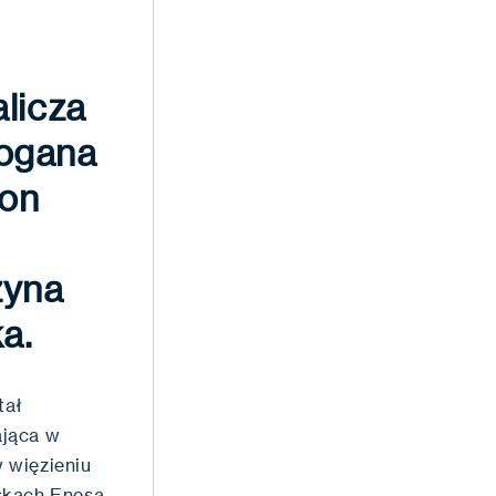
alicza
dogana
ton
zyna
ka.
tał
ająca w
w więzieniu
iskach Enesa