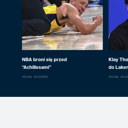
NBA broni się przed
Klay Th
“Achillesami”
do Laker
MICHAŁ KAJZEREK
MICHAŁ KAJZ