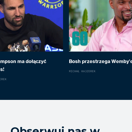
ompson ma dołączyć
Bosh przestrzega Wemby’
s!
MICHAŁ KAJZEREK
EREK
Obserwuj nas w