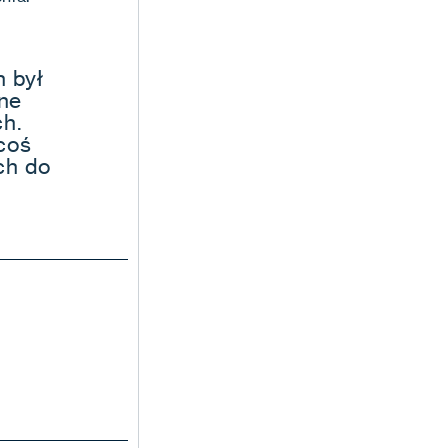
n był
ne
ch.
coś
ch do