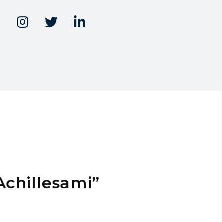



Achillesami”