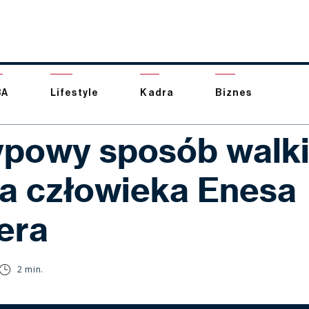
BA
Lifestyle
Kadra
Biznes
ypowy sposób walki
a człowieka Enesa
era
2 min.