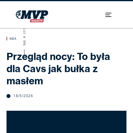
SKROLUJ W DÓŁ
NBA
Przegląd nocy: To była
dla Cavs jak bułka z
masłem
18/5/2026