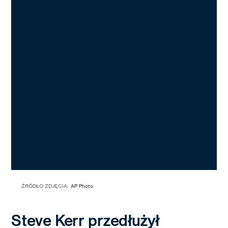
ŹRÓDŁO ZDJĘCIA:
AP Photo
Steve Kerr przedłużył