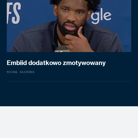
Embiid dodatkowo zmotywowany
MICHAŁ KAJZEREK