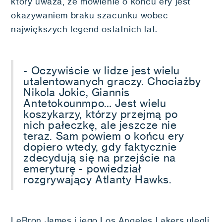
który uważa, że mówienie o końcu ery jest
okazywaniem braku szacunku wobec
największych legend ostatnich lat.
- Oczywiście w lidze jest wielu
utalentowanych graczy. Chociażby
Nikola Jokic, Giannis
Antetokounmpo… Jest wielu
koszykarzy, którzy przejmą po
nich pałeczkę, ale jeszcze nie
teraz. Sam powiem o końcu ery
dopiero wtedy, gdy faktycznie
zdecydują się na przejście na
emeryturę - powiedział
rozgrywający Atlanty Hawks.
LeBron James i jego Los Angeles Lakers ulegli