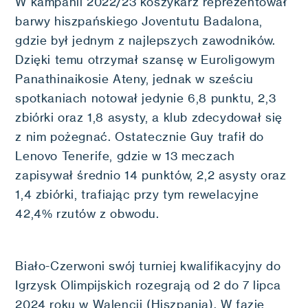
W kampanii 2022/23 koszykarz reprezentował
barwy hiszpańskiego Joventutu Badalona,
gdzie był jednym z najlepszych zawodników.
Dzięki temu otrzymał szansę w Euroligowym
Panathinaikosie Ateny, jednak w sześciu
spotkaniach notował jedynie 6,8 punktu, 2,3
zbiórki oraz 1,8 asysty, a klub zdecydował się
z nim pożegnać. Ostatecznie Guy trafił do
Lenovo Tenerife, gdzie w 13 meczach
zapisywał średnio 14 punktów, 2,2 asysty oraz
1,4 zbiórki, trafiając przy tym rewelacyjne
42,4% rzutów z obwodu.
Biało-Czerwoni swój turniej kwalifikacyjny do
Igrzysk Olimpijskich rozegrają od 2 do 7 lipca
2024 roku w Walencji (Hiszpania). W fazie