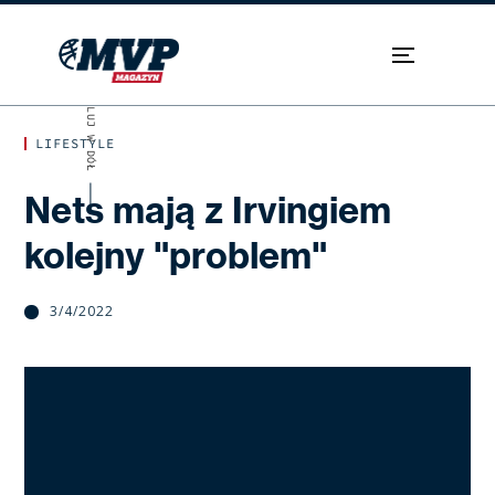
SKROLUJ W DÓŁ
LIFESTYLE
Nets mają z Irvingiem
kolejny "problem"
3/4/2022