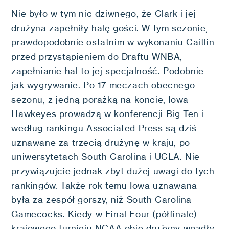
Nie było w tym nic dziwnego, że Clark i jej
drużyna zapełniły halę gości. W tym sezonie,
prawdopodobnie ostatnim w wykonaniu Caitlin
przed przystąpieniem do Draftu WNBA,
zapełnianie hal to jej specjalność. Podobnie
jak wygrywanie. Po 17 meczach obecnego
sezonu, z jedną porażką na koncie, Iowa
Hawkeyes prowadzą w konferencji Big Ten i
według rankingu Associated Press są dziś
uznawane za trzecią drużynę w kraju, po
uniwersytetach South Carolina i UCLA. Nie
przywiązujcie jednak zbyt dużej uwagi do tych
rankingów. Także rok temu Iowa uznawana
była za zespół gorszy, niż South Carolina
Gamecocks. Kiedy w Final Four (półfinale)
krajowego turnieju NCAA obie drużyny wpadły