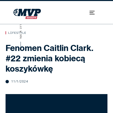
SKROLUJ W DÓŁ
LIFESTYLE
Fenomen Caitlin Clark.
#22 zmienia kobiecą
koszykówkę
11/1/2024