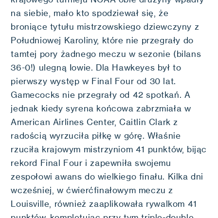
na siebie, mało kto spodziewał się, że
broniące tytułu mistrzowskiego dziewczyny z
Południowej Karoliny, które nie przegrały do
tamtej pory żadnego meczu w sezonie (bilans
36-0!) ulegną Iowie. Dla Hawkeyes był to
pierwszy występ w Final Four od 30 lat.
Gamecocks nie przegrały od 42 spotkań. A
jednak kiedy syrena końcowa zabrzmiała w
American Airlines Center, Caitlin Clark z
radością wyrzuciła piłkę w górę. Właśnie
rzuciła krajowym mistrzyniom 41 punktów, bijąc
rekord Final Four i zapewniła swojemu
zespołowi awans do wielkiego finału. Kilka dni
wcześniej, w ćwierćfinałowym meczu z
Louisville, również zaaplikowała rywalkom 41
punktów, kompletując przy tym triple-double.