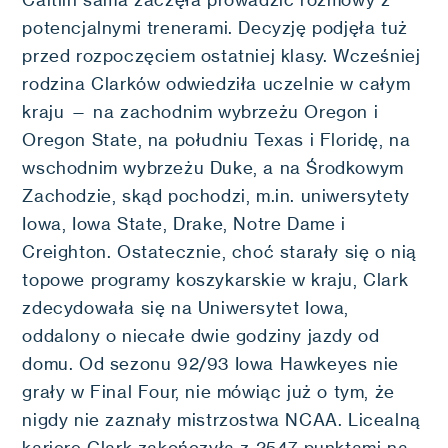
potencjalnymi trenerami. Decyzję podjęła tuż
przed rozpoczęciem ostatniej klasy. Wcześniej
rodzina Clarków odwiedziła uczelnie w całym
kraju — na zachodnim wybrzeżu Oregon i
Oregon State, na południu Texas i Floridę, na
wschodnim wybrzeżu Duke, a na Środkowym
Zachodzie, skąd pochodzi, m.in. uniwersytety
Iowa, Iowa State, Drake, Notre Dame i
Creighton. Ostatecznie, choć starały się o nią
topowe programy koszykarskie w kraju, Clark
zdecydowała się na Uniwersytet Iowa,
oddalony o niecałe dwie godziny jazdy od
domu. Od sezonu 92/93 Iowa Hawkeyes nie
grały w Final Four, nie mówiąc już o tym, że
nigdy nie zaznały mistrzostwa NCAA. Licealną
karierę Clark zakończyła z 2547 punktami na