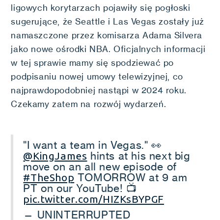
ligowych korytarzach pojawiły się pogłoski
sugerujące, że Seattle i Las Vegas zostały już
namaszczone przez komisarza Adama Silvera
jako nowe ośrodki NBA. Oficjalnych informacji
w tej sprawie mamy się spodziewać po
podpisaniu nowej umowy telewizyjnej, co
najprawdopodobniej nastąpi w 2024 roku.
Czekamy zatem na rozwój wydarzeń.
"I want a team in Vegas." 👀
hints at his next big
@KingJames
move on an all new episode of
TOMORROW at 9 am
#TheShop
PT on our YouTube! 📺
pic.twitter.com/HIZKsBYPGF
— UNINTERRUPTED