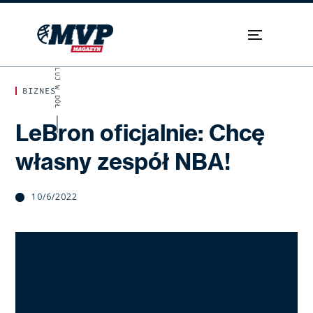
SKROLUJ W DÓŁ
BIZNES
LeBron oficjalnie: Chcę
własny zespół NBA!
10/6/2022