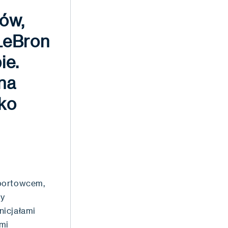
tów,
 LeBron
ie.
ena
ko
sportowcem,
ry
nicjałami
mi