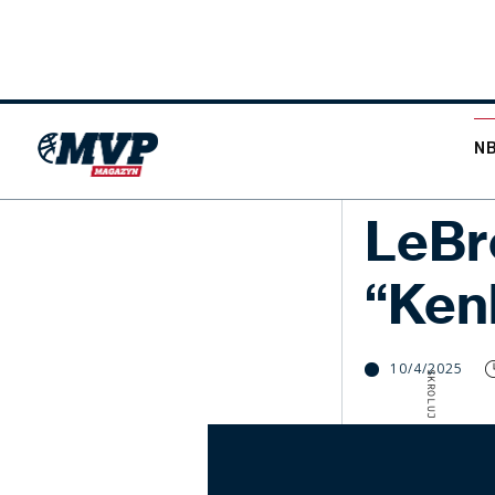
N
LIFESTYLE
LeBr
“Ken
10/4/2025
SKROLUJ W DÓŁ