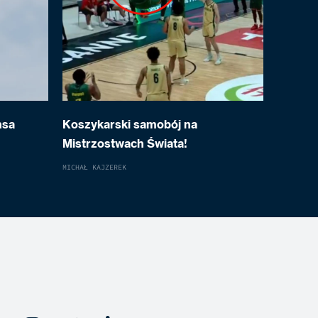
nsa
Koszykarski samobój na
Mistrzostwach Świata!
MICHAŁ KAJZEREK