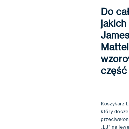
Do cał
jakich
James,
Mattel
wzoro
część 
Koszykarz L
który doczek
przeciwsłone
„LJ” na lew