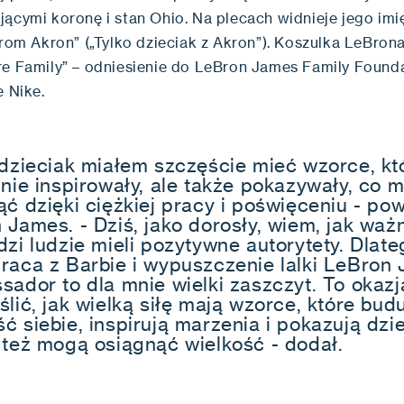
jącymi koronę i stan Ohio. Na plecach widnieje jego imi
from Akron” („Tylko dzieciak z Akron”). Koszulka LeBron
re Family” – odniesienie do LeBron James Family Founda
e Nike.
 dzieciak miałem szczęście mieć wzorce, kt
mnie inspirowały, ale także pokazywały, co 
ć dzięki ciężkiej pracy i poświęceniu - pow
James. - Dziś, jako dorosły, wiem, jak ważn
zi ludzie mieli pozytywne autorytety. Dlate
raca z Barbie i wypuszczenie lalki LeBron
sador to dla mnie wielki zaszczyt. To okazj
lić, jak wielką siłę mają wzorce, które bud
ć siebie, inspirują marzenia i pokazują dzi
 też mogą osiągnąć wielkość - dodał.