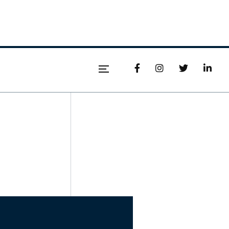



