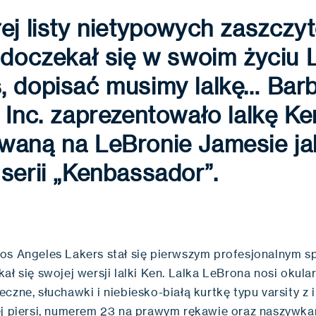
ej listy nietypowych zaszczy
 doczekał się w swoim życiu
 dopisać musimy lalkę… Barb
 Inc. zaprezentowało lalkę K
waną na LeBronie Jamesie ja
serii „Kenbassador”.
os Angeles Lakers stał się pierwszym profesjonalnym 
ał się swojej wersji lalki Ken. Lalka LeBrona nosi okula
czne, słuchawki i niebiesko-białą kurtkę typu varsity z i
ej piersi, numerem 23 na prawym rękawie oraz naszywka