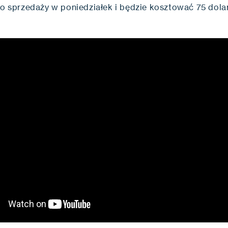
 do sprzedaży w poniedziałek i będzie kosztować 75 dola