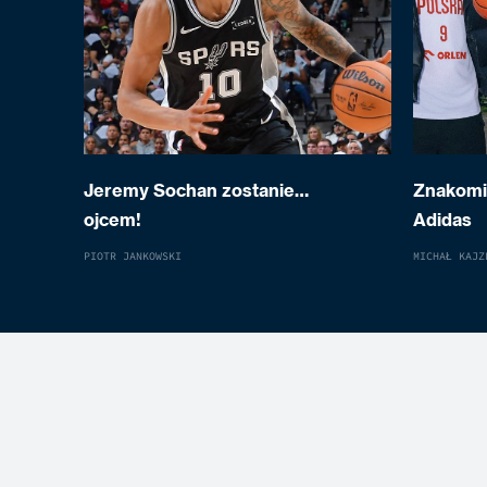
Jeremy Sochan zostanie…
Znakomit
ojcem!
Adidas
PIOTR JANKOWSKI
MICHAŁ KAJZ