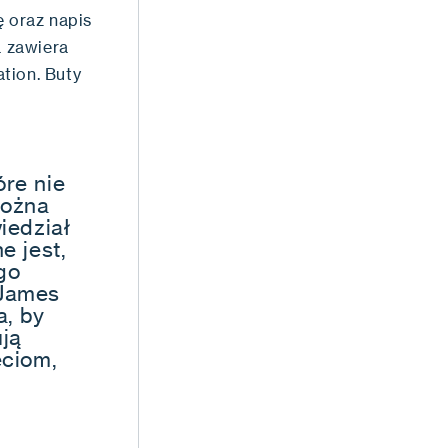
ę oraz napis
a zawiera
tion. Buty
óre nie
można
iedział
e jest,
go
 James
a, by
ują
eciom,