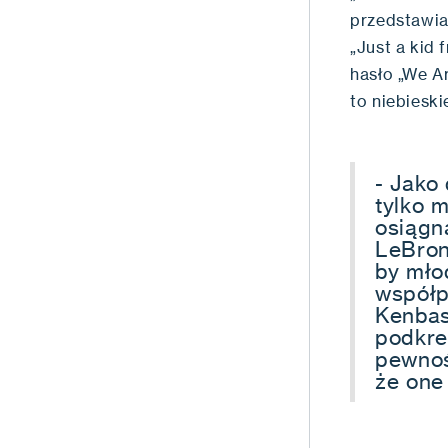
przedstawia
„Just a kid 
hasło „We A
to niebieski
- Jako
tylko 
osiągną
LeBron 
by młod
współp
Kenbas
podkreś
pewnoś
że one