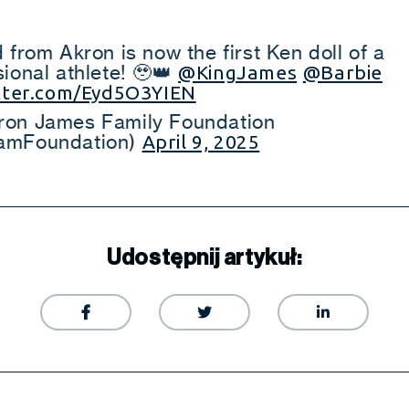
 from Akron is now the first Ken doll of a
ional athlete! 🥹👑
@KingJames
@Barbie
itter.com/Eyd5O3YIEN
on James Family Foundation
amFoundation)
April 9, 2025
Udostępnij artykuł:


