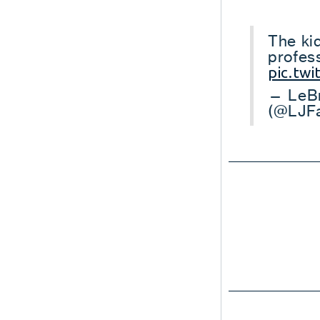
The kid
profess
pic.tw
— LeBr
(@LJF