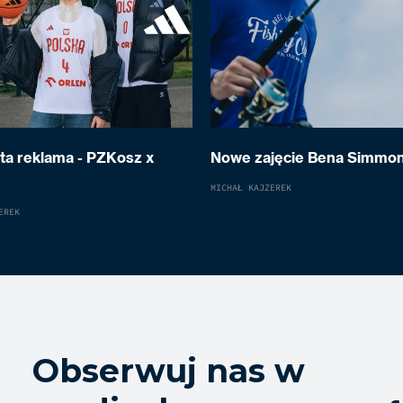
a reklama - PZKosz x
Nowe zajęcie Bena Simmo
MICHAŁ KAJZEREK
EREK
Obserwuj nas w