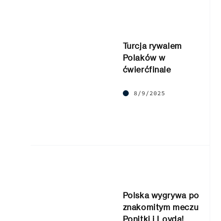
Turcja rywalem
Polaków w
ćwierćfinale
8/9/2025
Polska wygrywa po
znakomitym meczu
Ponitki i Loyda!