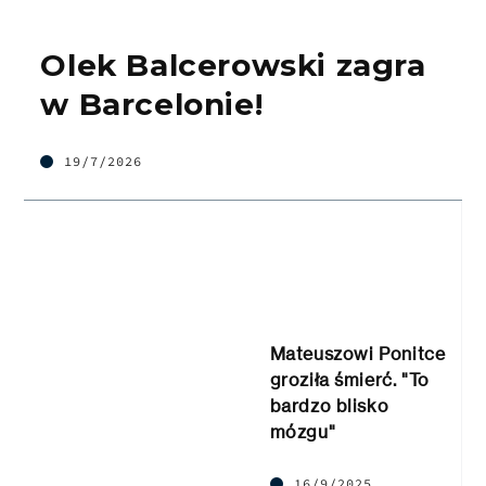
Olek Balcerowski zagra
w Barcelonie!
19/7/2026
Mateuszowi Ponitce
groziła śmierć. "To
bardzo blisko
mózgu"
16/9/2025